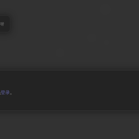
有呀
先
登录
。