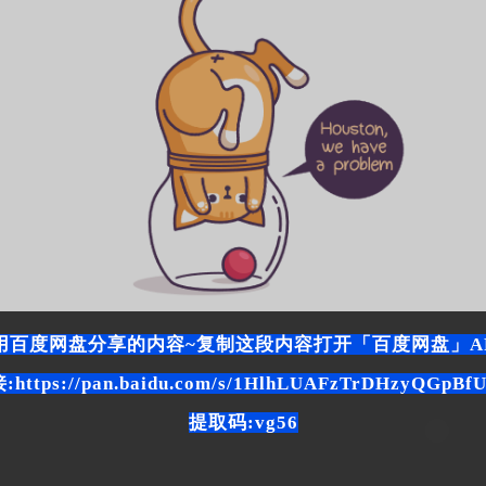
我用百度网盘分享的内容~复制这段内容打开「百度网盘」A
:https://pan.baidu.com/s/1HlhLUAFzTrDHzyQGpBf
提取码:vg56