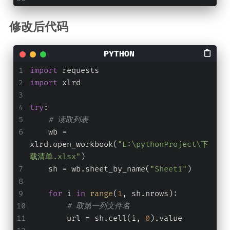
修改后代码
import
 requests
import
 xlrd
try
:
# 读取列表
    wb = 
xlrd.open_workbook(
"E:\pythonProject\下
载清单.xlsx"
)
    sh = wb.sheet_by_name(
"Sheet1"
)
for
 i 
in
range
(
1
, sh.nrows):
# 取第一列文件名
        url = sh.cell(i, 
0
).value