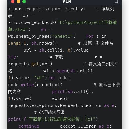
import requestsimport xlrdtry:    # 读取列
表    wb = 
xlrd.open_workbook(
"E:\pythonProject\下载清
单.xlsx"
)    
sh
 = 
wb.sheet_by_name(
"Sheet1"
)    
for
 i in 
range
(
1
, 
sh
.nrows):        # 取第一列文件名  
      url = 
sh
.cell(i, 
0
).value        
try
:            # 下载            r = 
requests.
get
(url)            # 存入第二列文件
名            with 
open
(
sh
.cell(i, 
1
).value, 
"wb"
) 
as
 code:                
code.
write
(r.content)            # 显示已下载
的内容            
print
(
sh
.cell(i, 
1
).value)        except 
requests.exceptions.RequestException 
as
e
:  
          # 处理请求异常            
print
(
f
"下载第{i}行出现请求异常: {e}"
)        
continue
        except IOError 
as
e
:    