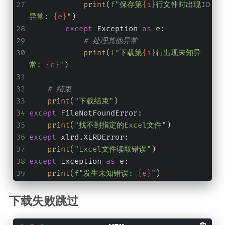
print
(
f"保存第
{i}
行文件时出现IO
异常: 
{e}
"
)
except
 Exception 
as
 e:
# 处理其他异常
print
(
f"下载第
{i}
行出现未知异
常: 
{e}
"
)
# 结束
print
(
"下载结束"
)
except
 FileNotFoundError:
print
(
"找不到指定的Excel文件"
)
except
 xlrd.XLRDError:
print
(
"Excel文件读取错误"
)
except
 Exception 
as
 e:
print
(
f"发生未知错误: 
{e}
"
)
下载失败跳过