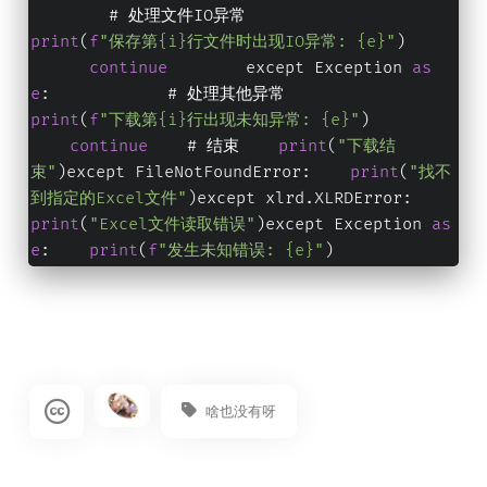
        # 处理文件IO异常            
print
(
f
"保存第{i}行文件时出现IO异常: {e}"
)      
continue
        except Exception 
as
e
:            # 处理其他异常            
print
(
f
"下载第{i}行出现未知异常: {e}"
)        
continue
    # 结束    
print
(
"下载结
束"
)except FileNotFoundError:    
print
(
"找不
到指定的Excel文件"
)except xlrd.XLRDError:    
print
(
"Excel文件读取错误"
)except Exception 
as
e
:    
print
(
f
"发生未知错误: {e}"
)
啥也没有呀