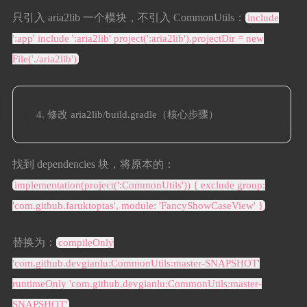
只引入 aria2lib 一个模块，不引入 CommonUtils：
include
':app' include ':aria2lib' project(':aria2lib').projectDir = new
File('./aria2lib')
修改 aria2lib/build.gradle（核心步骤）
找到 dependencies 块，将原本的：
implementation(project(':CommonUtils')) { exclude group:
'com.github.faruktoptas', module: 'FancyShowCaseView' }
替换为：
compileOnly
'com.github.devgianlu:CommonUtils:master-SNAPSHOT'
runtimeOnly 'com.github.devgianlu:CommonUtils:master-
SNAPSHOT'