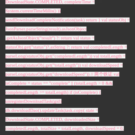
DownloadState.COMPLETED, completeTime =
System.currentTimeMillis() ))
sendDownloadCompleteNotification(task) return } val statusObj =
JsonParser.parseString(result).asJsonObject
.getAsJsonObject("result") ?: return val status =
statusObj.get("status")?.asString ?: return val completedLength =
parseLong(statusObj.get("completedLength")) val totalLength =
parseLong(statusObj.get("totalLength")) val downloadSpeed =
parseLong(statusObj.get("downloadSpeed")) // 两个铁证 val
isComplete = status == "complete" || (totalLength > 0 &&
completedLength >= totalLength) if (isComplete) {
unregisterDownloadTask(gid)
db.downloadDao().updateTask(task.copy( state =
DownloadState.COMPLETED, downloadedSize =
completedLength, totalSize = totalLength, downloadSpeed = 0,