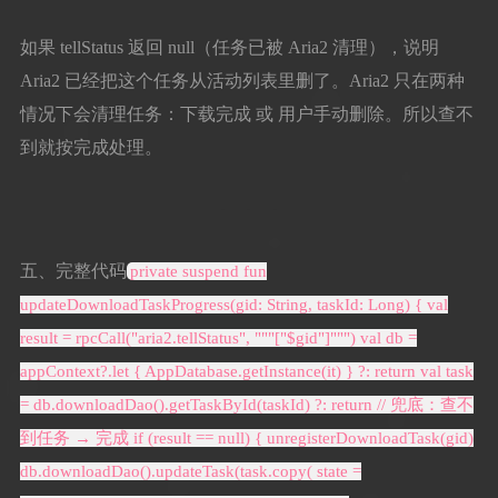
如果 tellStatus 返回 null（任务已被 Aria2 清理），说明
Aria2 已经把这个任务从活动列表里删了。Aria2 只在两种
情况下会清理任务：下载完成 或 用户手动删除。所以查不
到就按完成处理。
五、完整代码
private suspend fun
updateDownloadTaskProgress(gid: String, taskId: Long) { val
result = rpcCall("aria2.tellStatus", """["$gid"]""") val db =
appContext?.let { AppDatabase.getInstance(it) } ?: return val task
= db.downloadDao().getTaskById(taskId) ?: return // 兜底：查不
到任务 → 完成 if (result == null) { unregisterDownloadTask(gid)
db.downloadDao().updateTask(task.copy( state =