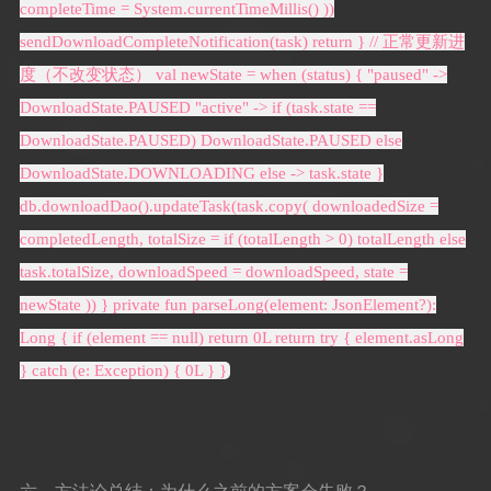
completeTime = System.currentTimeMillis() ))
sendDownloadCompleteNotification(task) return } // 正常更新进
度（不改变状态） val newState = when (status) { "paused" ->
DownloadState.PAUSED "active" -> if (task.state ==
DownloadState.PAUSED) DownloadState.PAUSED else
DownloadState.DOWNLOADING else -> task.state }
db.downloadDao().updateTask(task.copy( downloadedSize =
completedLength, totalSize = if (totalLength > 0) totalLength else
task.totalSize, downloadSpeed = downloadSpeed, state =
newState )) } private fun parseLong(element: JsonElement?):
Long { if (element == null) return 0L return try { element.asLong
} catch (e: Exception) { 0L } }