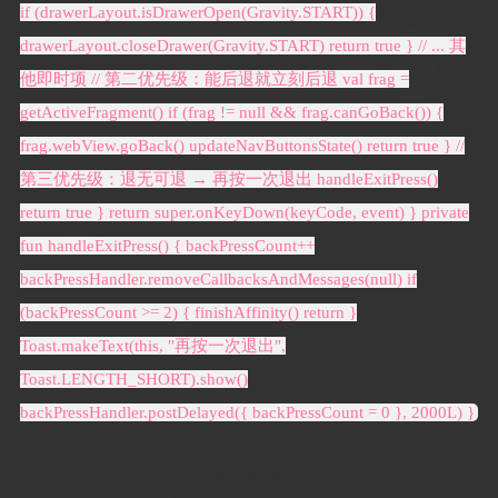
if (drawerLayout.isDrawerOpen(Gravity.START)) {
drawerLayout.closeDrawer(Gravity.START) return true } // ... 其
他即时项 // 第二优先级：能后退就立刻后退 val frag =
getActiveFragment() if (frag != null && frag.canGoBack()) {
frag.webView.goBack() updateNavButtonsState() return true } //
第三优先级：退无可退 → 再按一次退出 handleExitPress()
return true } return super.onKeyDown(keyCode, event) } private
fun handleExitPress() { backPressCount++
backPressHandler.removeCallbacksAndMessages(null) if
(backPressCount >= 2) { finishAffinity() return }
Toast.makeText(this, "再按一次退出",
Toast.LENGTH_SHORT).show()
backPressHandler.postDelayed({ backPressCount = 0 }, 2000L) }