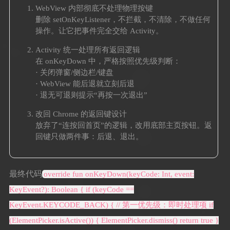
WebView 内部彻底不处理物理按键
删除 setOnKeyListener，不拦截，不清除，不做任何
操作。让它把事件完全交给 Activity。
Activity 统一处理所有返回逻辑
在 onKeyDown 中，严格按照优先级判断：
· 关闭弹窗/侧边栏/键盘
· WebView 能后退就立刻后退
· 退无可退则提示“再按一次退出”
改回 Chrome 的返回键设计
放弃了“连按回首页”的逻辑，改用底部主页按钮。返
回键只做两件事：后退、退出。
最终代码
override fun onKeyDown(keyCode: Int, event:
KeyEvent?): Boolean { if (keyCode ==
KeyEvent.KEYCODE_BACK) { // 第一优先级：即时处理项 if
(ElementPicker.isActive()) { ElementPicker.dismiss() return true }