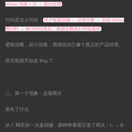
600ms 内按 3 次 → 退出应用
代码是这么写的：
用户按返回键 → 记录次数 → 启动 600ms
倒计时 → 倒计时结束后，根据次数执行对应操作
逻辑清晰，设计优雅，我感觉自己像个真正的产品经理。
然后我就开始改 Bug 了。
二、第一个现象：连退两次
发生了什么
从 C 网页按一次返回键，眼睁睁看着它退了两次：C → B