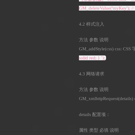
GM_deleteValue('myKey'); 
4.2 样式注入
方法 参数 说明
GM_addStyle(css) css
solid red; } `);
4.3 网络请求
方法 参数 说明
GM_xmlhttpRequest(det
details 配置项：
属性 类型 必填 说明