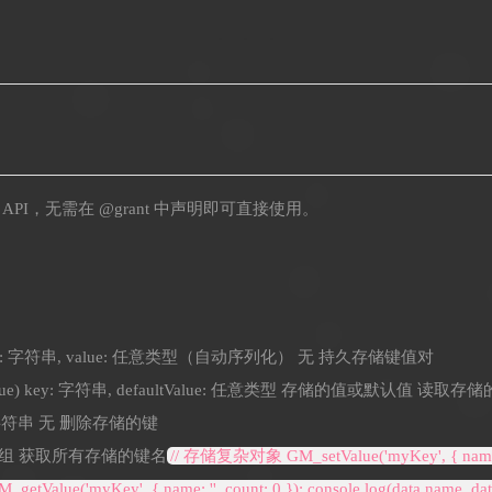
M_* API，无需在 @grant 中声明即可直接使用。
lue) key: 字符串, value: 任意类型（自动序列化） 无 持久存储键值对
ultValue) key: 字符串, defaultValue: 任意类型 存储的值或默认值 读取存
key: 字符串 无 删除存储的键
字符串数组 获取所有存储的键名
// 存储复杂对象 GM_setValue('myKey', { name: 't
alue('myKey', { name: '', count: 0 }); console.log(data.name, data.