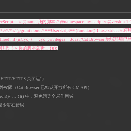
serScript== // @name 我的脚本 // @namespace my-script // @version 1
/*/* // @grant none // ==/UserScript== (function() { 'use strict'; //
efined'; if (isCyc) { __cyc_privileges__.toast('Cat Browser 增强环境已就绪
} // 你的脚本逻辑... })();
HTTP/HTTPS 页面运行
请额外权限（Cat Browser 已默认开放所有 GM API）
ction(){ … })() 中，避免污染全局作用域
模式，减少潜在错误