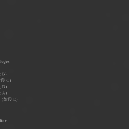
leges
段 B）
阶段 C）
段 D）
段 A）
引擎（阶段 E）
itor