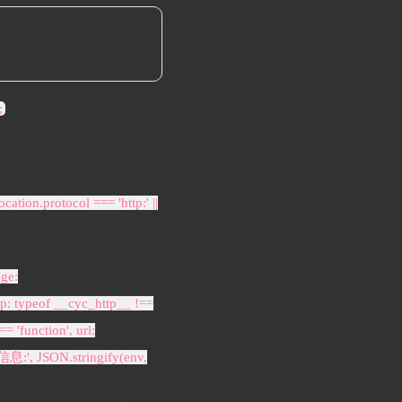
;
ation.protocol === 'http:' ||
age:
ttp: typeof __cyc_http__ !==
 'function', url:
信息:', JSON.stringify(env,