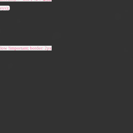
eys);
low !important; border: 2px