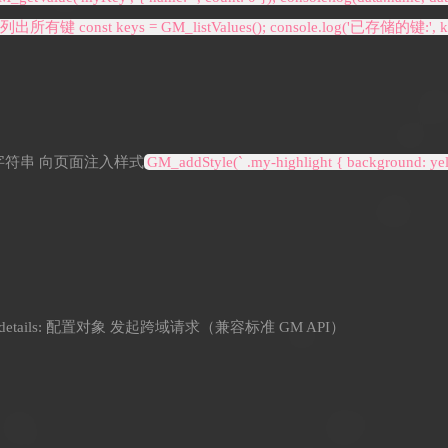
// 列出所有键 const keys = GM_listValues(); console.log('已存储的键:', k
: CSS 字符串 向页面注入样式
GM_addStyle(` .my-highlight { background: yel
ails) details: 配置对象 发起跨域请求（兼容标准 GM API）