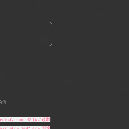
储的值
est', count: 42 }); // 读取
count); // "test", 42 // 删除