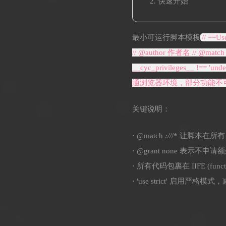
快速开始
最小可运行脚本模板
// ==U
// @author 作者名 // @match *:/
__cyc_privileges__ !== 'und
通浏览器环境，部分功能不可用'); 
关键说明：
· @match
://
/* 让脚本在所有 
· @grant none 表示不申
· 所有代码包裹在 IIFE (fun
· 'use strict' 启用严格