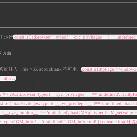
r 中运行
const isCatBrowser = typeof __cyc_privileges__ !== 'undefined'
S 页面
注入，file:// 或 about:blank 不可用。
const isHttpPage = window.loc
https:';
v = { isCatBrowser: typeof __cyc_privileges__ !== 'undefined', isHttpP
on.href), hasPrivileges: typeof __cyc_privileges__ !== 'undefined', hasH
eof __cyc_monitor__ !== 'undefined', hasGMApi: typeof GM_setValue ===
: typeof GM_info !== 'undefined' ? GM_info : null }; console.log('环境