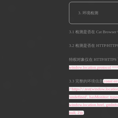
环境检测
3.1 检测是否在 Cat Browse
3.2 检测是否在 HTTP/HTTP
特权对象仅在 HTTP/HTTPS 页面
window.location.protocol === '
3.3 完整的环境信息
const en
/^https?:/.test(window.locati
'undefined', hasMonitor: typ
window.location.href, gmInfo
null, 2));