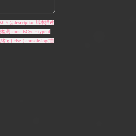
.0.0 // @description 脚本描述
 环境检测 const isCyc = typeof
'); } else { console.log('普