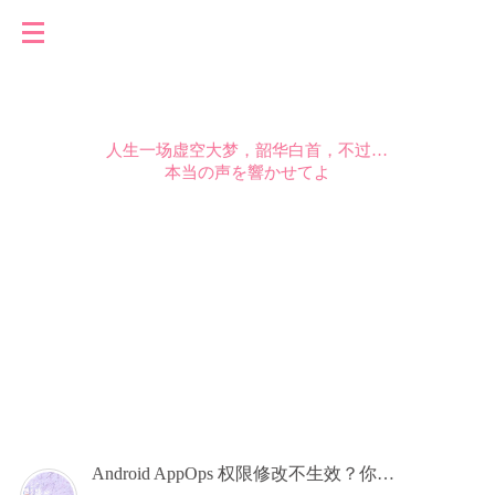
人生一场虚空大梦，韶华白首，不过转瞬，唯有天道恒在，往复循环，不曾更改。
本当の声を響かせてよ
Android AppOps 权限修改不生效？你可能踩了 UID 模式的坑